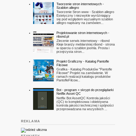
Tworzenie stron internetowych -
Szablon allegro
Tworzenie Stron www - Szablon allegro
Estetyczny i niezwykle wyróżniający
się pod względem wyzualnym szablon
allegro napisany na zamówien...
Projektowanie stron internetowych -
ribond.pl
Zlecenie serwis internetowy - ribond
Kleje branży meblarskiej ribond - strona
w oparciu o szablon joomla. Prosta i
przejrzysta stron...
Projekt Graficzny - Katalog Pantofle
Filcowe
Grafika - Katalog Produktów "Pantofle
Filcowe" Projekt na zamówienie. W
ramach realzacji katalogu produktów
PantofleFilcow...
Bot - program + skrypt do przeglądarki
Netflix Asset QC
Netflix Bot AssetQC Kontrola jakości
(QC) to kompleksowa i obiektywna
kontrola jakości technicznej i spójności
przeprowadzana na wszystkich ...
REKLAMA