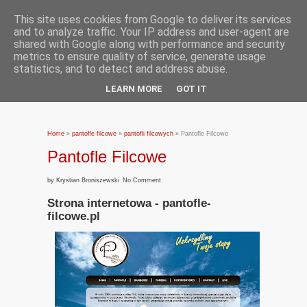
This site uses cookies from Google to deliver its services
and to analyze traffic. Your IP address and user-agent are
shared with Google along with performance and security
metrics to ensure quality of service, generate usage
statistics, and to detect and address abuse.
LEARN MORE
GOT IT
Home
»
pantofle filcowe
»
pantofli filcowych
»
Pantofle Filcowe
Pantofle Filcowe
by
Krystian Broniszewski
No Comment
Strona internetowa - pantofle-
filcowe.pl