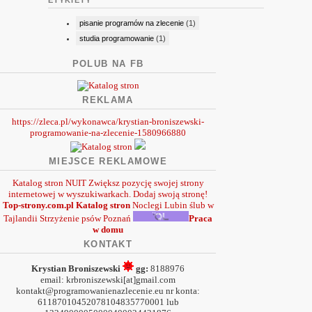
ETYKIETY
pisanie programów na zlecenie
(1)
studia programowanie
(1)
POLUB NA FB
REKLAMA
https://zleca.pl/wykonawca/krystian-broniszewski-
programowanie-na-zlecenie-1580966880
MIEJSCE REKLAMOWE
Katalog stron NUIT
Zwiększ pozycję swojej strony
internetowej w wyszukiwarkach. Dodaj swoją stronę!
Top-strony.com.pl
Katalog stron
Noclegi Lubin
ślub w
Tajlandii
Strzyżenie psów Poznań
Praca
w domu
KONTAKT
Krystian Broniszewski
gg:
8188976
email: krbroniszewski[at]gmail.com
kontakt@programowanienazlecenie.eu nr konta:
61187010452078104835770001 lub