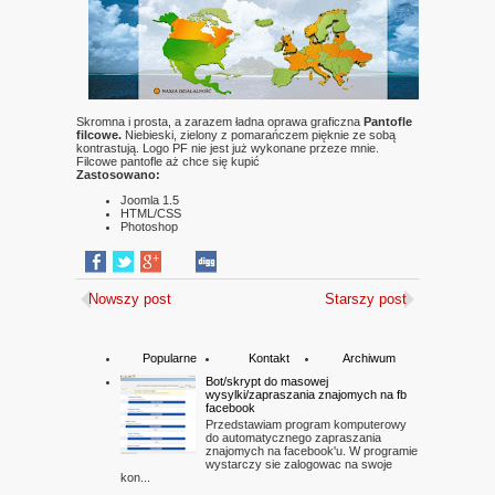
Skromna i prosta, a zarazem ładna oprawa graficzna
Pantofle
filcowe.
Niebieski, zielony z pomarańczem pięknie ze sobą
kontrastują. Logo PF nie jest już wykonane przeze mnie.
Filcowe pantofle aż chce się kupić
Zastosowano:
Joomla 1.5
HTML/CSS
Photoshop
Nowszy post
Starszy post
Popularne
Kontakt
Archiwum
Bot/skrypt do masowej
wysylki/zapraszania znajomych na fb
facebook
Przedstawiam program komputerowy
do automatycznego zapraszania
znajomych na facebook'u. W programie
wystarczy sie zalogowac na swoje
kon...