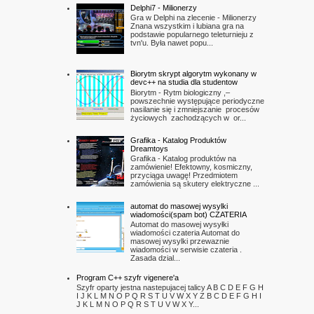
Delphi7 - Milionerzy
Gra w Delphi na zlecenie - Milionerzy
Znana wszystkim i lubiana gra na
podstawie popularnego teleturnieju z
tvn'u. Była nawet popu...
Biorytm skrypt algorytm wykonany w
devc++ na studia dla studentow
Biorytm - Rytm biologiczny ,–
powszechnie występujące periodyczne
nasilanie się i zmniejszanie procesów
życiowych zachodzących w or...
Grafika - Katalog Produktów
Dreamtoys
Grafika - Katalog produktów na
zamówienie! Efektowny, kosmiczny,
przyciąga uwagę! Przedmiotem
zamówienia są skutery elektryczne ...
automat do masowej wysylki
wiadomości(spam bot) CZATERIA
Automat do masowej wysyłki
wiadomości czateria Automat do
masowej wysylki przewaznie
wiadomości w serwisie czateria .
Zasada dzial...
Program C++ szyfr vigenere'a
Szyfr oparty jestna nastepujacej talicy A B C D E F G H
I J K L M N O P Q R S T U V W X Y Z B C D E F G H I
J K L M N O P Q R S T U V W X Y...