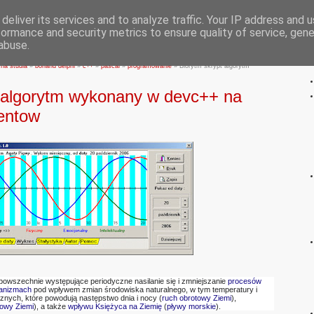
deliver its services and to analyze traffic. Your IP address and 
formance and security metrics to ensure quality of service, gen
abuse.
Stronagłówna
O mnie
Regulamin
Usługi
 na studia
»
borland delphi
»
c++
»
pascal
»
programowanie
»
Biorytm skrypt algorytm
t algorytm wykonany w devc++ na
dentow
 powszechnie występujące periodyczne nasilanie się i zmniejszanie
procesów
anizmach
pod wpływem zmian środowiska naturalnego, w tym temperatury i
znych, które powodują następstwo dnia i nocy (
ruch obrotowy Ziemi
),
gowy Ziemi
), a także
wpływu Księżyca na Ziemię
(
pływy morskie
).