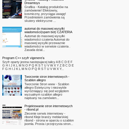
Dreamtoys
Grafika - Katalog produktów na
zamówienie! Efektowny,
kosmiczny, przyciąga uwagę!
Przedmiotem zamówienia są
skutery elektryczne ...
automat do masowej wysylki
wiadomości(spam bot) CZATERIA
Automat do masowej wysyłki
wiadomości czateria Automat do
masowej wysylki przewaznie
wiadomości w serwisie czateria .
Zasada dzial...
Program C++ szyfr vigenere'a
Szyfr oparty jestna nastepujacej talicy A B C D E F
G H I J K L M N O P Q R S T U V W X Y Z B C D E
F G H I J K L M N O P Q R S T U V W X Y...
Tworzenie stron internetowych -
Szablon allegro
Tworzenie Stron www - Szablon
allegro Estetyczny i niezwykle
wyróżniający się pod względem
wyzualnym szablon allegro
napisany na zamówien...
Projektowanie stron internetowych
- ribond.pl
Zlecenie serwis internetowy -
ribond Kleje branży meblarskiej
ribond - strona w oparciu o szablon
joomla. Prosta i przejrzysta stron...