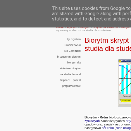
This site uses cookies from Google to 
are shared with Google along with per
statistics, and to detect and address 
Home
»
algorytm
»
biorytm
»
biorytm dla stdentow
»
biorytm
wykonany w devc++ na studia dla studentow
Biorytm skryp
by
Krystian
Broniszewski
studia dla stu
No Comment
In
algorytm
biorytm
biorytm dla
stdentow
biorytm
na studia
borland
delphi
c++
pascal
programowanie
Biorytm - Rytm biologiczny
,–
życiowych
zachodzących w
org
opadów oraz zjawisk astronomic
następstwo
pór roku
(
ruch obie