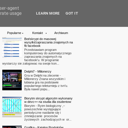
user-agent
erate usage
LEARN MORE
GOT IT
Linki
kontakt
Popularne
Kontakt
Archiwum
Bot/skrypt do masowej
wysylki/zapraszania znajomych na
fb facebook
Przedstawiam program
komputerowy do automatycznego
zapraszania znajomych na
facebook'u. W programie
wystarczy sie zalogowac na swoje kon...
Delphi7 - Milionerzy
Gra w Delphi na zlecenie -
Milionerzy Znana wszystkim i
lubiana gra na podstawie
popularnego teleturnieju z tvn'u.
Była nawet popu...
Biorytm skrypt algorytm wykonany
w devc++ na studia dla studentow
Biorytm - Rytm biologiczny ,–
powszechnie występujące
periodyczne nasilanie się i
zmniejszanie procesów
życiowych zachodzących w or...
Grafika - Katalog Produktów