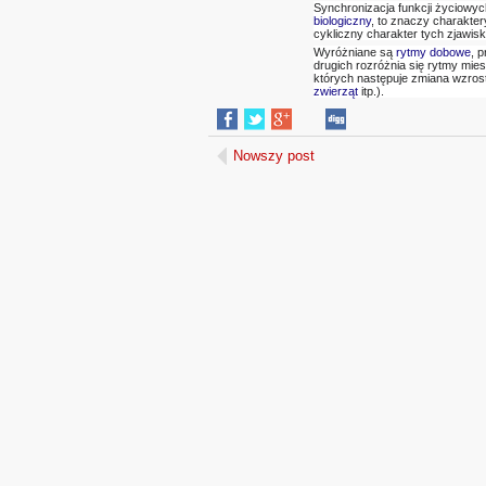
Synchronizacja funkcji życiowy
biologiczny
, to znaczy charakte
cykliczny charakter tych zjawisk
Wyróżniane są
rytmy dobowe
, 
drugich rozróżnia się rytmy mie
których następuje zmiana wzros
zwierząt
itp.).
Nowszy post