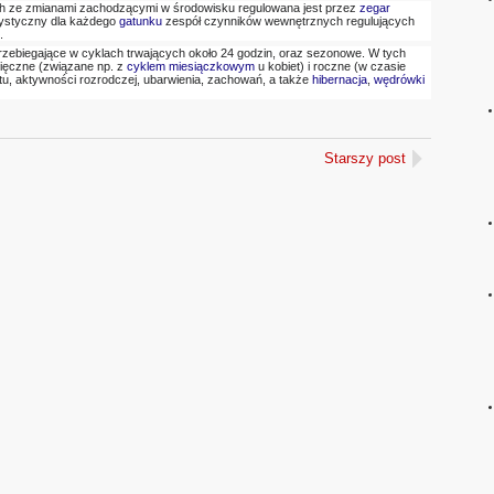
ch ze zmianami zachodzącymi w środowisku regulowana jest przez
zegar
rystyczny dla każdego
gatunku
zespół czynników wewnętrznych regulujących
.
przebiegające w cyklach trwających około 24 godzin, oraz sezonowe. W tych
sięczne (związane np. z
cyklem miesiączkowym
u kobiet) i roczne (w czasie
tu, aktywności rozrodczej, ubarwienia, zachowań, a także
hibernacja
,
wędrówki
Starszy post