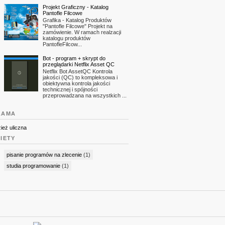
Projekt Graficzny - Katalog
Pantofle Filcowe
Grafika - Katalog Produktów
"Pantofle Filcowe" Projekt na
zamówienie. W ramach realzacji
katalogu produktów
PantofleFilcow...
Bot - program + skrypt do
przeglądarki Netflix Asset QC
Netflix Bot AssetQC Kontrola
jakości (QC) to kompleksowa i
obiektywna kontrola jakości
technicznej i spójności
przeprowadzana na wszystkich ...
LAMA
IETY
pisanie programów na zlecenie
(1)
studia programowanie
(1)