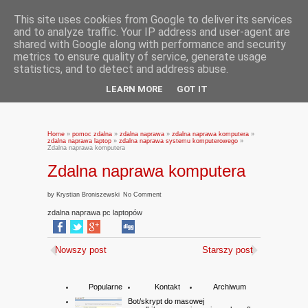
This site uses cookies from Google to deliver its services
and to analyze traffic. Your IP address and user-agent are
shared with Google along with performance and security
metrics to ensure quality of service, generate usage
statistics, and to detect and address abuse.
LEARN MORE
GOT IT
Home
»
pomoc zdalna
»
zdalna naprawa
»
zdalna naprawa komputera
»
zdalna naprawa laptop
»
zdalna naprawa systemu komputerowego
»
Zdalna naprawa komputera
Zdalna naprawa komputera
by
Krystian Broniszewski
No Comment
zdalna naprawa pc laptopów
Nowszy post
Starszy post
Popularne
Kontakt
Archiwum
Bot/skrypt do masowej