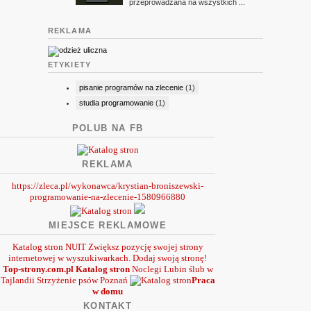
przeprowadzana na wszystkich ...
REKLAMA
ETYKIETY
pisanie programów na zlecenie
(1)
studia programowanie
(1)
POLUB NA FB
REKLAMA
https://zleca.pl/wykonawca/krystian-broniszewski-
programowanie-na-zlecenie-1580966880
MIEJSCE REKLAMOWE
Katalog stron NUIT
Zwiększ pozycję swojej strony
internetowej w wyszukiwarkach. Dodaj swoją stronę!
Top-strony.com.pl
Katalog stron
Noclegi Lubin
ślub w
Tajlandii
Strzyżenie psów Poznań
Praca
w domu
KONTAKT