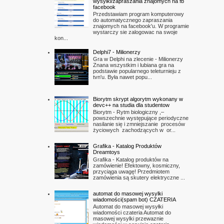
wysylki/zapraszania znajomych na fb
facebook
Przedstawiam program komputerowy
do automatycznego zapraszania
znajomych na facebook'u. W programie
wystarczy sie zalogowac na swoje
kon...
Delphi7 - Milionerzy
Gra w Delphi na zlecenie - Milionerzy
Znana wszystkim i lubiana gra na
podstawie popularnego teleturnieju z
tvn'u. Była nawet popu...
Biorytm skrypt algorytm wykonany w
devc++ na studia dla studentow
Biorytm - Rytm biologiczny ,–
powszechnie występujące periodyczne
nasilanie się i zmniejszanie procesów
życiowych zachodzących w or...
Grafika - Katalog Produktów
Dreamtoys
Grafika - Katalog produktów na
zamówienie! Efektowny, kosmiczny,
przyciąga uwagę! Przedmiotem
zamówienia są skutery elektryczne ...
automat do masowej wysylki
wiadomości(spam bot) CZATERIA
Automat do masowej wysyłki
wiadomości czateria Automat do
masowej wysylki przewaznie