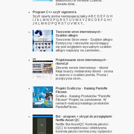
wiadomości w serwisie czateria .
Zasada dzial...
Program C++ szyfr vigenere'a
Szyfr oparty jestna nastepujacej talicy A B C D E F G H
I J K L M N O P Q R S T U V W X Y Z B C D E F G H I
J K L M N O P Q R S T U V W X Y...
Tworzenie stron internetowych -
Szablon allegro
Tworzenie Stron www - Szablon allegro
Estetyczny i niezwykle wyróżniający
się pod względem wyzualnym szablon
allegro napisany na zamówien...
Projektowanie stron internetowych -
ribond.pl
Zlecenie serwis internetowy - ribond
Kleje branży meblarskiej ribond - strona
w oparciu o szablon joomla. Prosta i
przejrzysta stron...
Projekt Graficzny - Katalog Pantofle
Filcowe
Grafika - Katalog Produktów "Pantofle
Filcowe" Projekt na zamówienie. W
ramach realzacji katalogu produktów
PantofleFilcow...
Bot - program + skrypt do przeglądarki
Netflix Asset QC
Netflix Bot AssetQC Kontrola jakości
(QC) to kompleksowa i obiektywna
kontrola jakości technicznej i spójności